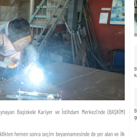
B
k
B
 oynayan Başiskele Kariyer ve İstihdam Merkezi’nde (BAŞKİM)
g
eldikten hemen sonra seçim beyannamesinde de yer alan ve ilk