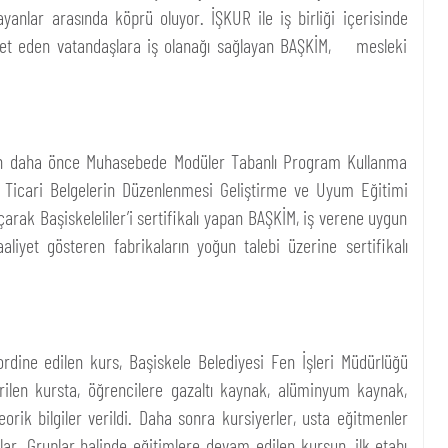
yanlar arasında köprü oluyor. İŞKUR ile iş birliği içerisinde
kamet eden vatandaşlara iş olanağı sağlayan BAŞKİM, mesleki
 için daha önce Muhasebede Modüler Tabanlı Program Kullanma
 Ticari Belgelerin Düzenlenmesi Geliştirme ve Uyum Eğitimi
çarak Başiskeleliler’i sertifikalı yapan BAŞKİM, iş verene uygun
aaliyet gösteren fabrikaların yoğun talebi üzerine sertifikalı
rdine edilen kurs, Başiskele Belediyesi Fen İşleri Müdürlüğü
erilen kursta, öğrencilere gazaltı kaynak, alüminyum kaynak,
ik bilgiler verildi. Daha sonra kursiyerler, usta eğitmenler
lar. Gruplar halinde eğitimlere devam edilen kursun, ilk etabı