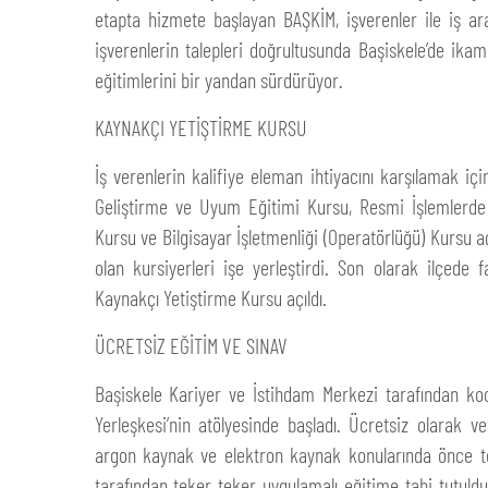
etapta hizmete başlayan BAŞKİM, işverenler ile iş ara
işverenlerin talepleri doğrultusunda Başiskele’de i
eğitimlerini bir yandan sürdürüyor.
KAYNAKÇI YETİŞTİRME KURSU
İş verenlerin kalifiye eleman ihtiyacını karşılamak
Geliştirme ve Uyum Eğitimi Kursu, Resmi İşlemlerde
Kursu ve Bilgisayar İşletmenliği (Operatörlüğü) Kursu a
olan kursiyerleri işe yerleştirdi. Son olarak ilçede f
Kaynakçı Yetiştirme Kursu açıldı.
ÜCRETSİZ EĞİTİM VE SINAV
Başiskele Kariyer ve İstihdam Merkezi tarafından koo
Yerleşkesi’nin atölyesinde başladı. Ücretsiz olarak v
argon kaynak ve elektron kaynak konularında önce teor
tarafından teker teker uygulamalı eğitime tabi tutuldu