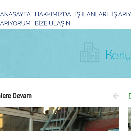
ANASAYFA
HAKKIMIZDA
İŞ İLANLARI
İŞ AR
ARIYORUM
BİZE ULAŞIN
D
mlere Devam