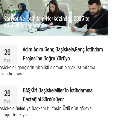
16 Ocak 2024
Kariyer ve İstihdam Merkezinden 2023´te
Nitelikli İstihdam
Adım Adım Genç Başiskele,Genç İstihdam
26
Projesi´ne Doğru Yürüyo
May
aşiskeleli gençlerin nitelikli eleman olarak istihdama
azandırılmas
BAŞKİM Başiskeleliler´in İstihdamına
26
Desteğini Sürdürüyor
May
aşiskele Belediye Başkanı M. Yasin Özlü´nün göreve
eldiğinde ilk ya